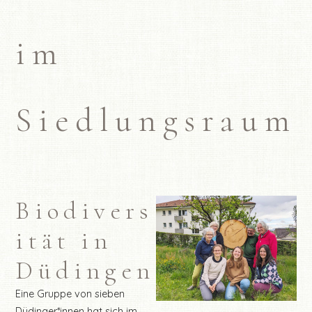
im
Siedlungsraum
Biodivers
ität in
Düdingen
Eine Gruppe von sieben
Düdinger*innen hat sich im